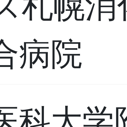
ス札幌消
合病院
医科大学