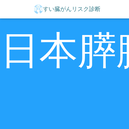
すい臓がんリスク診断
日本膵