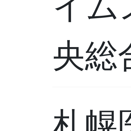
イム
央総
札幌