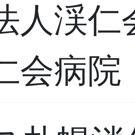
法人渓仁
仁会病院